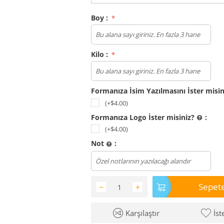
Boy :
Kilo :
Formanıza İsim Yazılmasını İster misi
(+$
4.00
)
Formanıza Logo İster misiniz?
:
(+$
4.00
)
Not
:
Dosya yükle
Sepete
−
+
Karşılaştır
İst