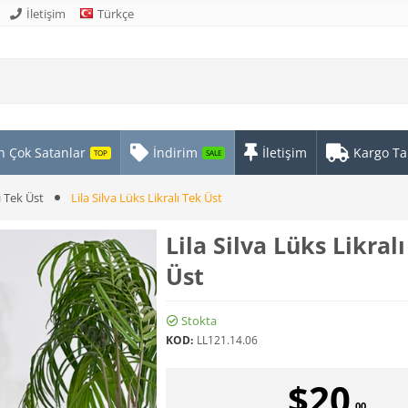
İletişim
Türkçe
n Çok Satanlar
İndirim
İletişim
Kargo Ta
TOP
SALE
ı Tek Üst
Lila Silva Lüks Likralı Tek Üst
Lila Silva Lüks Likral
Üst
Stokta
KOD:
LL121.14.06
$
20
.00