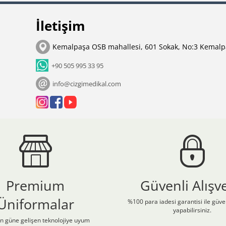
İletişim
Kemalpaşa OSB mahallesi, 601 Sokak, No:3 Kemalp
+90 505 995 33 95
info@cizgimedikal.com
Premium
Güvenli Alışve
Üniformalar
%100 para iadesi garantisi ile güven
yapabilirsiniz.
 güne gelişen teknolojiye uyum