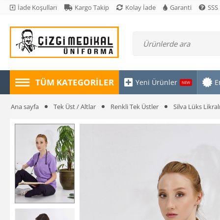
İade Koşulları
Kargo Takip
Kolay İade
Garanti
SSS
TÜM KATEGORILER
Yeni Ürünler
E
NEW
Ana sayfa
Tek Üst / Altlar
Renkli Tek Üstler
Silva Lüks Likral