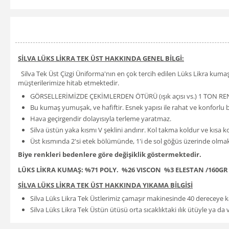
SİLVA LÜKS LİKRA TEK ÜST HAKKINDA GENEL BİLGİ:
Silva Tek Üst Çizgi Üniforma'nın en çok tercih edilen Lüks Likra kumaşı
müşterilerimize hitab etmektedir.
GÖRSELLERİMİZDE ÇEKİMLERDEN ÖTÜRÜ (ışık açısı vs.) 1 TON RE
Bu kumaş yumuşak, ve hafiftir. Esnek yapısı ile rahat ve konforlu b
Hava geçirgendir dolayısıyla terleme yaratmaz.
Silva üstün yaka kısmı V şeklini andırır. Kol takma koldur ve kısa k
Üst kısmında 2'si etek bölümünde, 1'i de sol göğüs üzerinde olmak
Biye renkleri bedenlere göre değişiklik göstermektedir.
LÜKS LİKRA KUMAŞ: %71 POLY. %26 VISCON %3 ELESTAN /160GR
SİLVA LÜKS LİKRA TEK ÜST HAKKINDA YIKAMA BİLGİSİ
Silva Lüks Likra Tek Üstlerimiz çamaşır makinesinde 40 dereceye 
Silva Lüks Likra Tek Üstün ütüsü orta sıcaklıktaki ılık ütüyle ya d