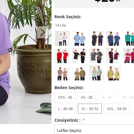
Renk Seçiniz:
14 Lila
Beden Seçiniz:
XXS - 36
XS - 38
S - 40
M - 42
L - 46-48
XL - 50-52
XXL - 54-56
Cinsiyetiniz :