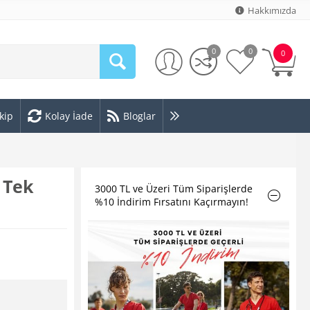
Hakkımızda
0
0
0
kip
Kolay İade
Bloglar
ı Tek
3000 TL ve Üzeri Tüm Siparişlerde
%10 İndirim Fırsatını Kaçırmayın!