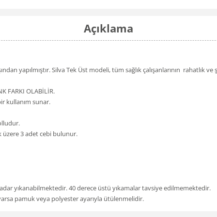
Açıklama
ndan yapılmıştır. Silva Tek Üst modeli, tüm sağlık çalışanlarının rahatlık ve 
NK FARKI OLABİLİR.
ir kullanım sunar.
olludur.
 üzere 3 adet cebi bulunur.
kadar yıkanabilmektedir. 40 derece üstü yıkamalar tavsiye edilmemektedir.
a varsa pamuk veya polyester ayarıyla ütülenmelidir.