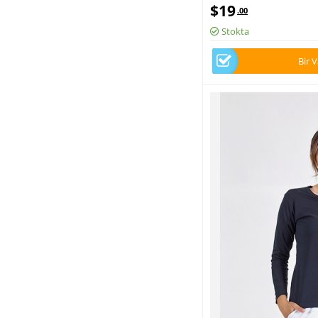
Medikal Forma Tek Üst L
$
19
.00
Stokta
Bir 