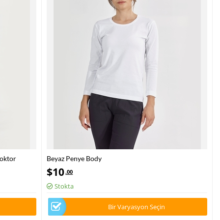
Doktor
Beyaz Penye Body
kralı Kumaş
$
10
.00
Stokta
Bir Varyasyon Seçin