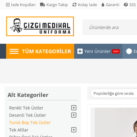
İade Koşulları
Kargo Takip
Kolay İade
Garanti
SSS
TÜM KATEGORILER
Yeni Ürünler
E
NEW
Popülerliğe göre sırala
Alt Kategoriler
Renkli Tek Üstler
Desenli Tek Üstler
Tunik Boy Tek Üstler
Tek Altlar