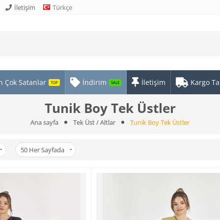
İletişim
Türkçe
n Çok Satanlar
İndirim
İletişim
Kargo Ta
TOP
SALE
Tunik Boy Tek Üstler
Ana sayfa
Tek Üst / Altlar
Tunik Boy Tek Üstler
50
Her Sayfada