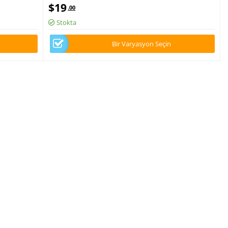
aş
Medikal Forma Tek Üst Lüks Likralı Kumaş
$
19
.00
Stokta
Bir Varyasyon Seçin