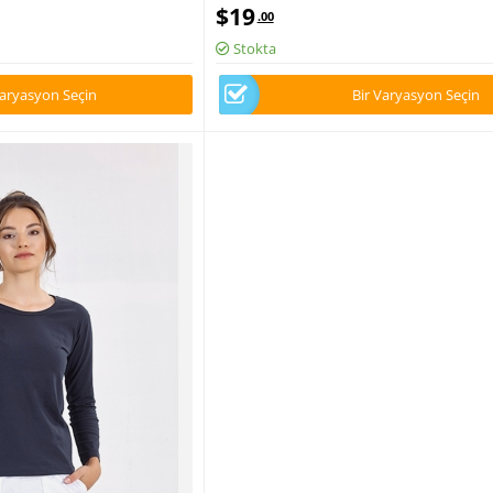
üks Likralı Kumaş
Medikal Forma Tek Üst Lüks Likralı Kum
$
19
.00
Stokta
Varyasyon Seçin
Bir Varyasyon Seçin