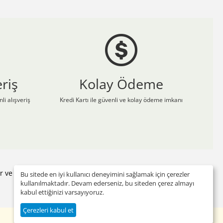
riş
Kolay Ödeme
li alışveriş
Kredi Kartı ile güvenli ve kolay ödeme imkanı
yor ve adresinize gönderiyor. Sizde Çizgi Medikal Üniforma'nın
Bu sitede en iyi kullanıcı deneyimini sağlamak için çerezler
kullanılmaktadır. Devam ederseniz, bu siteden çerez almayı
kabul ettiğinizi varsayıyoruz.
Çerezleri kabul et