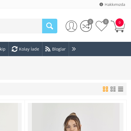
Hakkımızda
0
0
0
kip
Kolay İade
Bloglar