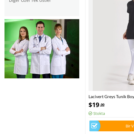
Diğer Özel Tek Üstler
Lacivert Greys Tunik Bo
Medikal Forma Tek Üst L
$
19
.00
Stokta
Bir 