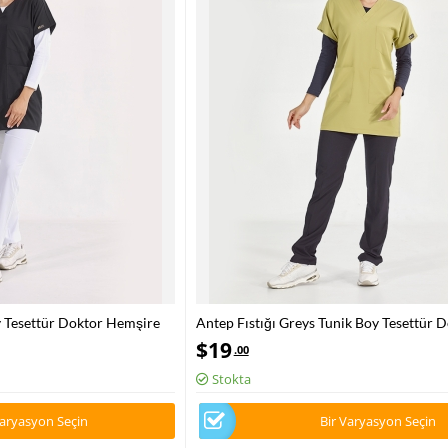
y Tesettür Doktor Hemşire
Antep Fıstığı Greys Tunik Boy Tesettür 
üks Likralı Kumaş
Hemşire Medikal Forma Tek Üst Lüks Li
$
19
.00
Stokta
Varyasyon Seçin
Bir Varyasyon Seçin