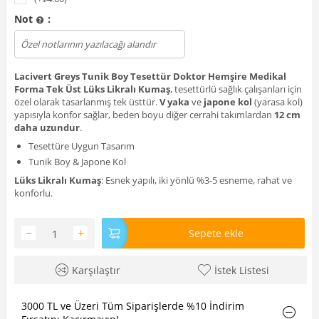
Not
:
Dosya yükle
Lacivert Greys Tunik Boy Tesettür Doktor Hemşire Medikal
Forma Tek Üst Lüks Likralı Kumaş
, tesettürlü sağlık çalışanları için
özel olarak tasarlanmış tek üsttür.
V yaka
ve
japone kol
(yarasa kol)
yapısıyla konfor sağlar, beden boyu diğer cerrahi takımlardan
12 cm
daha uzundur
.
Tesettüre Uygun Tasarım
Tunik Boy & Japone Kol
Lüks Likralı Kumaş
: Esnek yapılı, iki yönlü %3-5 esneme, rahat ve
konforlu.
−
+
Sepete ekle
Karşılaştır
İstek Listesi
3000 TL ve Üzeri Tüm Siparişlerde %10 İndirim