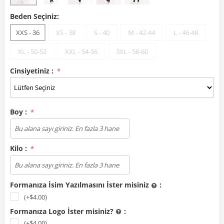
Beden Seçiniz:
XXS - 36
XS - 38
S - 40
M - 42-44
L - 46-48
XL - 50-52
XXL - 54-56
3XL - 58-60
Cinsiyetiniz :
Boy :
Kilo :
Formanıza İsim Yazılmasını İster misiniz
:
(+$
4.00
)
Formanıza Logo İster misiniz?
:
(+$
4.00
)