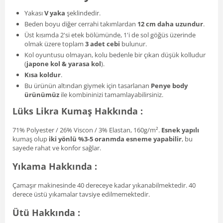
Yakası
V yaka
şeklindedir.
Beden boyu diğer cerrahi takımlardan
12 cm daha uzundur
.
Üst kısımda 2'si etek bölümünde, 1'i de sol göğüs üzerinde
olmak üzere toplam
3 adet cebi
bulunur.
Kol oyuntusu olmayan, kolu bedenle bir çıkan düşük kolludur
(
japone kol & yarasa kol
).
Kısa koldur
.
Bu ürünün altından giymek için tasarlanan
Penye body
ürünümüz
ile kombininizi tamamlayabilirsiniz.
Lüks Likra Kumaş Hakkında :
71% Polyester / 26% Viscon / 3% Elastan, 160g/m².
Esnek yapılı
kumaş olup
iki yönlü %3-5 oranmda esneme yapabilir
, bu
sayede rahat ve konfor sağlar.
Yıkama Hakkında :
Çamaşır makinesinde 40 dereceye kadar yıkanabilmektedir. 40
derece üstü yıkamalar tavsiye edilmemektedir.
Ütü Hakkında :