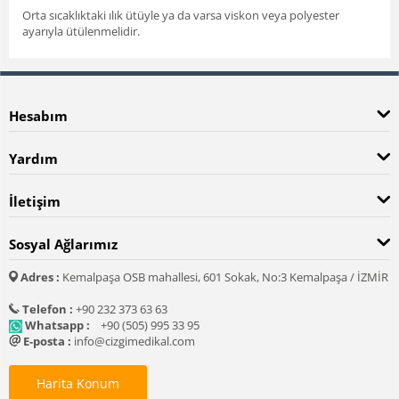
Orta sıcaklıktaki ılık ütüyle ya da varsa viskon veya polyester
ayarıyla ütülenmelidir.
Hesabım
Yardım
İletişim
Sosyal Ağlarımız
Adres :
Kemalpaşa OSB mahallesi, 601 Sokak, No:3 Kemalpaşa / İZMİR
Telefon :
+90 232 373 63 63
Whatsapp :
+90 (505) 995 33 95
E-posta :
info@cizgimedikal.com
Harita Konum