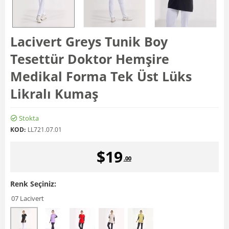
Lacivert Greys Tunik Boy
Tesettür Doktor Hemşire
Medikal Forma Tek Üst Lüks
Likralı Kumaş
Stokta
KOD:
LL721.07.01
$
19
.00
Renk Seçiniz:
07 Lacivert