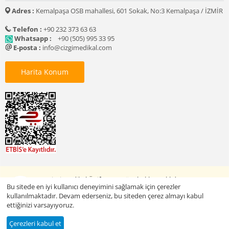
Adres :
Kemalpaşa OSB mahallesi, 601 Sokak, No:3 Kemalpaşa / İZMİR
Telefon :
+90 232 373 63 63
Whatsapp :
+90 (505) 995 33 95
E-posta :
info@cizgimedikal.com
Harita Konum
© 2005 - 2026 Çizgi Medikal Üniforma. Tüm hakları saklıdır.
Bu sitede en iyi kullanıcı deneyimini sağlamak için çerezler
kullanılmaktadır. Devam ederseniz, bu siteden çerez almayı kabul
ettiğinizi varsayıyoruz.
Baskılı Ürünleri Keşfet
Çerezleri kabul et