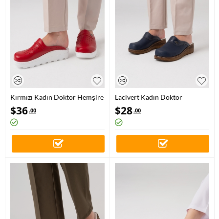
Kırmızı Kadın Doktor Hemşire
Lacivert Kadın Doktor
Medikal Gold Fit Hakiki Deri
Hemşire Medikal VivaColor
$
36
$
28
.00
.00
Sabo Terlik
Sabo Terlik