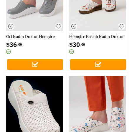
Gri Kadın Doktor Hemşire
Hemşire Baskılı Kadın Doktor
Medikal Gold Fit Hakiki Deri
Hemşire Medikal VivaColor
$
36
$
30
.00
.00
Sabo Terlik
Meslek Sabo Terlik