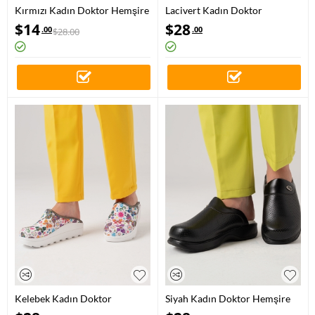
Kırmızı Kadın Doktor Hemşire
Lacivert Kadın Doktor
Medikal Klasik Delikli Sabo
Hemşire Medikal Klasik Delikli
$
14
$
28
.00
.00
$
28.00
Terlik
Sabo Terlik
Kelebek Kadın Doktor
Siyah Kadın Doktor Hemşire
Hemşire Medikal Fit Vivacolor
Medikal Klasik Delikli Sabo