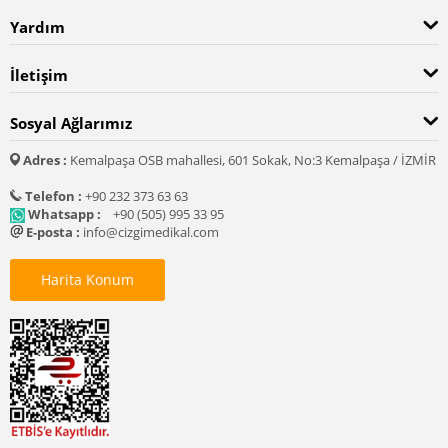
Yardım
İletişim
Sosyal Ağlarımız
Adres :
Kemalpaşa OSB mahallesi, 601 Sokak, No:3 Kemalpaşa / İZMİR
Telefon :
+90 232 373 63 63
Whatsapp :
+90 (505) 995 33 95
E-posta :
info@cizgimedikal.com
Harita Konum