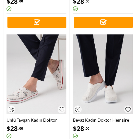
$
28
$
28
.00
.00
Sabo Terlik
Terlik
Ünlü Tavşan Kadın Doktor
Beyaz Kadın Doktor Hemşire
Hemşire Medikal Klasik Greys
Medikal Klasik Delikli Sabo
$
28
$
28
.00
.00
Life Sabo Terlik
Terlik