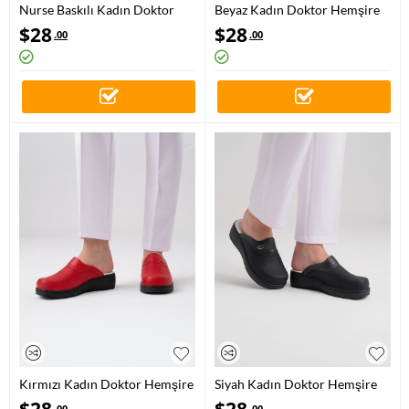
Nurse Baskılı Kadın Doktor
Beyaz Kadın Doktor Hemşire
Hemşire Medikal VivaColor
Medikal VivaNakış Sabo Terlik
$
28
$
28
.00
.00
Meslek Sabo Terlik
Kırmızı Kadın Doktor Hemşire
Siyah Kadın Doktor Hemşire
Medikal Plus Prestij Desenli
Medikal Plus Prestij Desenli
$
28
$
28
.00
.00