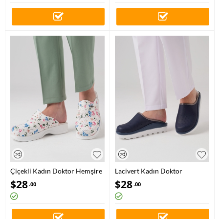
Çiçekli Kadın Doktor Hemşire
Lacivert Kadın Doktor
Medikal Klasik Delikli Sabo
Hemşire Medikal Fit Vivacolor
$
28
$
28
.00
.00
Terlik
Sabo Terlik