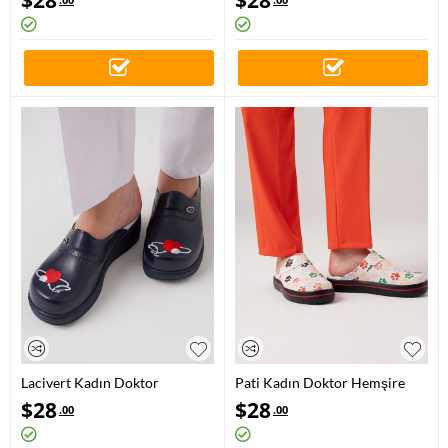
Sabo Terlik
Sabo Terlik
Lacivert Kadın Doktor
Pati Kadın Doktor Hemşire
Hemşire Medikal VivaNakış
Medikal Klasik Greys Life Sabo
$
28
$
28
.00
.00
Sabo Terlik
Terlik