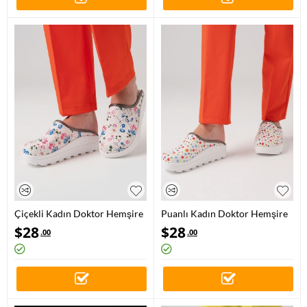
Çiçekli Kadın Doktor Hemşire
Puanlı Kadın Doktor Hemşire
Medikal Fit Vivacolor Sabo
Medikal Fit Vivacolor Sabo
$
28
$
28
.00
.00
Terlik
Terlik