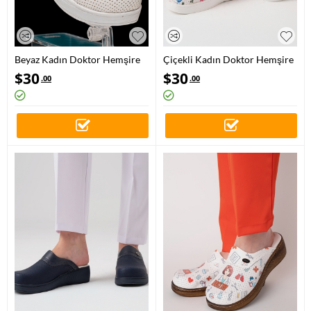
Beyaz Kadın Doktor Hemşire
Çiçekli Kadın Doktor Hemşire
Medikal Plus Prestij Desenli
Medikal Plus Prestij Desenli
$
30
$
30
.00
.00
Sabo Terlik
Sabo Terlik