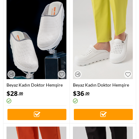
Beyaz Kadın Doktor Hemşire
Beyaz Kadın Doktor Hemşire
Medikal Fit Vivacolor Sabo
Medikal Gold Fit Hakiki Deri
$
28
$
36
.00
.00
Terlik
Sabo Terlik