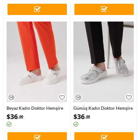
Beyaz Kadın Doktor Hemşire
Gümüş Kadın Doktor Hemşire
Medikal Gold Tokalı Hakiki
Medikal Gold Tokalı Hakiki
$
36
$
36
.00
.00
Deri Sabo Terlik
Deri Sabo Terlik