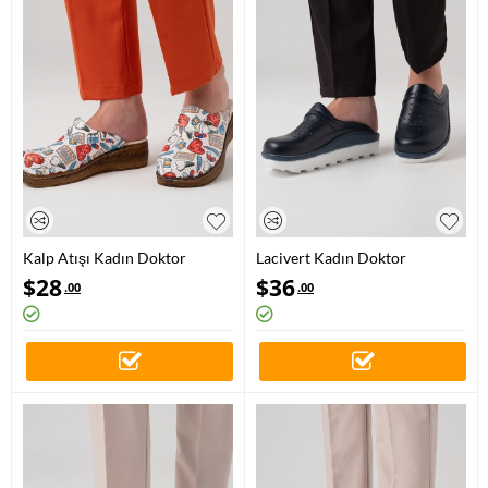
Kalp Atışı Kadın Doktor
Lacivert Kadın Doktor
Hemşire Medikal VivaColor
Hemşire Medikal Gold Fit
$
28
$
36
.00
.00
Sabo Terlik
Hakiki Deri Sabo Terlik