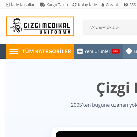
İade Koşulları
Kargo Takip
Kolay İade
Garanti
SSS
TÜM KATEGORILER
Yeni Ürünler
E
NEW
Çizgi
2005'ten bugüne uzanan yol