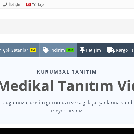
İletişim
Türkçe
n Çok Satanlar
İndirim
İletişim
Kargo Ta
TOP
SALE
KURUMSAL TANITIM
 Medikal Tanıtım V
culuğumuzu, üretim gücümüzü ve sağlık çalışanlarına sund
izleyebilirsiniz.