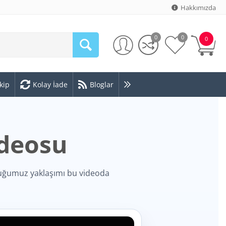
Hakkımızda
0
0
0
kip
Kolay İade
Bloglar
ideosu
uğumuz yaklaşımı bu videoda