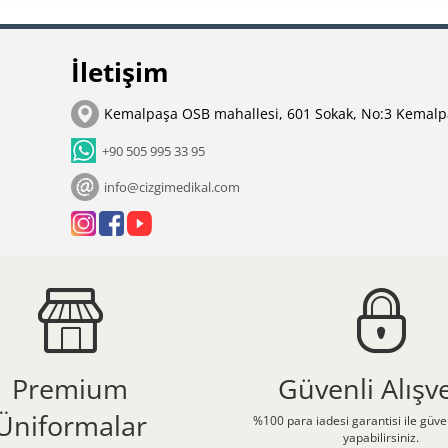
İletişim
Kemalpaşa OSB mahallesi, 601 Sokak, No:3 Kemalp
+90 505 995 33 95
info@cizgimedikal.com
Premium
Güvenli Alışve
Üniformalar
%100 para iadesi garantisi ile güven
yapabilirsiniz.