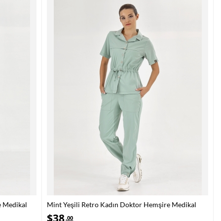
e Medikal
Mint Yeşili Retro Kadın Doktor Hemşire Medikal
Scrubs Takım Lüks Likralı Kumaş
$
38
.00