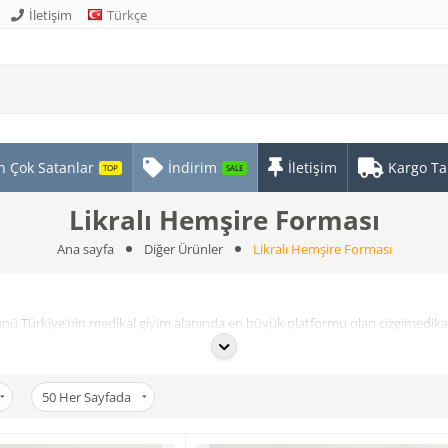
İletişim
Türkçe
n Çok Satanlar
İndirim
İletişim
Kargo Ta
TOP
SALE
Likralı Hemşire Forması
Ana sayfa
Diğer Ürünler
Likralı Hemşire Forması
ü Türkiye’nin medikal giyim alanında en büyük platformu olan cizgimedikal.com
iyaçlarına en uygun formaları, önlükleri, terlik ve boneleri üretmektedir.
nilikleri takip ederek sürekli yenilenmekte ve bir adım öne çıkmaktadır. Tür
n medikal giyim modasına yön vermektedir.
50
Her Sayfada
 ürünlerini sorunsuz ve hızlı bir şekilde ulaştırmaktadır. Birbirinden farklı 
ini ziyaret edebilirsiniz. Hemşire forması çeşitleri arasından ihtiyaçlarınıza e