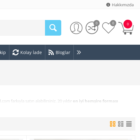
Hakkımızda
0
0
0
kip
Kolay İade
Bloglar
 farkıyla satın alabilirsiniz. 20 yıldır
en iyi hemşire forması
kiye’nin en büyük dijital mağazasına sahip olan Çizgi Medikal Giyim,
tasarım ve renklerdeki hemşire formalarına ulaşmak ve en kaliteli hemşire
n uygun olanı seçebilirsiniz