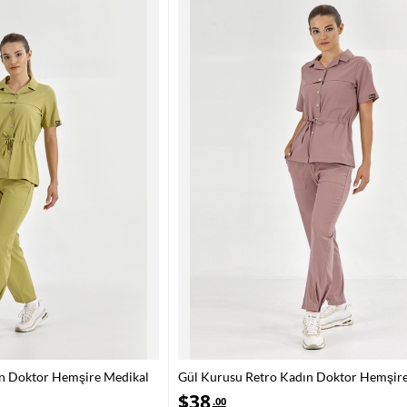
ın Doktor Hemşire Medikal
Gül Kurusu Retro Kadın Doktor Hemşir
lı Kumaş
Scrubs Takım Lüks Likralı Kumaş
$
38
.00