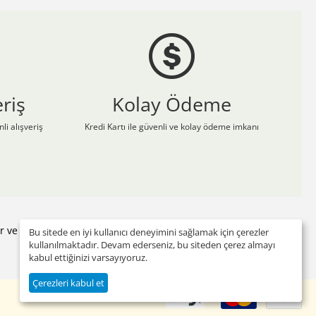
riş
Kolay Ödeme
li alışveriş
Kredi Kartı ile güvenli ve kolay ödeme imkanı
yor ve adresinize gönderiyor. Sizde Çizgi Medikal Üniforma'nın
Bu sitede en iyi kullanıcı deneyimini sağlamak için çerezler
kullanılmaktadır. Devam ederseniz, bu siteden çerez almayı
kabul ettiğinizi varsayıyoruz.
Çerezleri kabul et