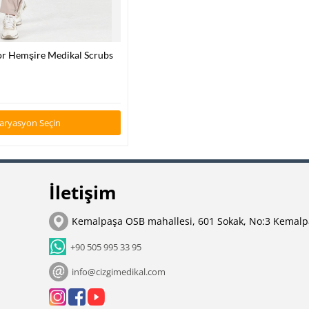
r Hemşire Medikal Scrubs
ş
Varyasyon Seçin
İletişim
Kemalpaşa OSB mahallesi, 601 Sokak, No:3 Kemalp
+90 505 995 33 95
info@cizgimedikal.com