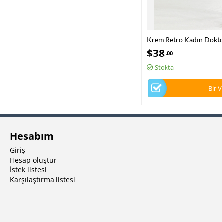
Krem Retro Kadın Dokto
Takım Lüks Likralı Kuma
$
38
.00
Stokta
Bir 
Hesabım
Giriş
Hesap oluştur
İstek listesi
Karşılaştırma listesi