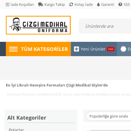
İade Koşulları
Kargo Takip
Kolay İade
Garanti
SSS
TÜM KATEGORILER
Yeni Ürünler
E
NEW
En İyi Likralı Hemşire Formaları Çizgi Medikal Giyim’de
Hemşire forması, medikal önlük, bone, gibi binlerce medikal giyim ürünün
markası
olarak hizmet veren Çizgi Medikal Giyim sağlık çalışanlarının iht
Çizgi Medikal Giyim profesyonel ve alanında uzman ekibi ile sektördeki ye
teknolojik gelişmelere uygun yenilen üretim sistemleri ile hız kesmede
Popülerliğe göre sırala
Alt Kategoriler
Sektöründe öncü firmamız Türkiye’nin her köşesindeki sağlık çalışanlarına
formalarına en uygun fiyatlarla ulaşmak için
www.çizgimedikal.com
adres
Polarlar