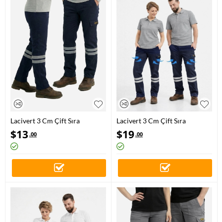
Lacivert 3 Cm Çift Sıra
Lacivert 3 Cm Çift Sıra
Reflektörlü İş Pantolonu
Reflektörlü Likralı Gabardin
$
13
$
19
.00
.00
Gabardin Kumaş
Kumaş İş Pantolonu