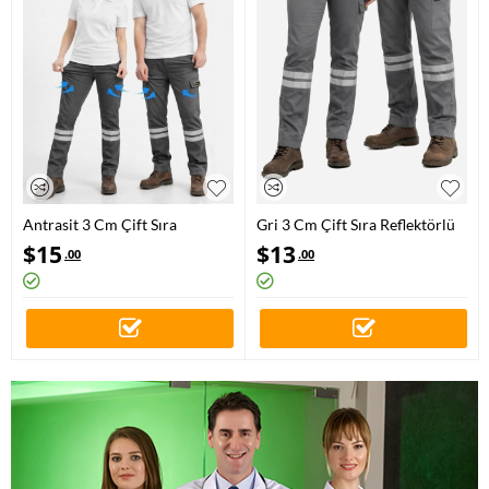
Antrasit 3 Cm Çift Sıra
Gri 3 Cm Çift Sıra Reflektörlü
Reflektörlü Likralı Gabardin
İş Pantolonu Gabardin Kumaş
$
15
$
13
.00
.00
Kumaş İş Pantolonu