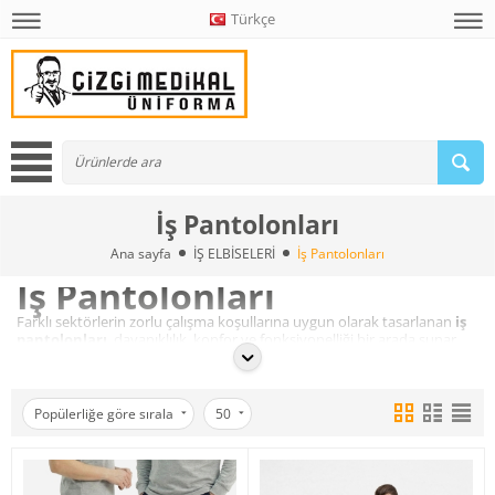
Türkçe
İş Pantolonları
Ana sayfa
İŞ ELBİSELERİ
İş Pantolonları
İş Pantolonları
Farklı sektörlerin zorlu çalışma koşullarına uygun olarak tasarlanan
iş
pantolonları
, dayanıklılık, konfor ve fonksiyonelliği bir arada sunar.
Sanayi, inşaat, lojistik ve saha operasyonlarında yoğun kullanıma
uygun modeller; sağlam kumaş yapısı ve çok cepli tasarımlarıyla
günlük iş temposuna uyum sağlar.
Çizgi Medikal iş pantolonları, hareket özgürlüğünü destekleyen
Popülerliğe göre sırala
50
kesimleri ve uzun ömürlü kumaşlarıyla personel kullanımında güvenilir
bir çözümdür. Gabardin, reflektörlü ve fonksiyonel modeller; iş
güvenliği ve kurumsal görünüm beklentilerini karşılayacak şekilde
tasarlanmıştır.