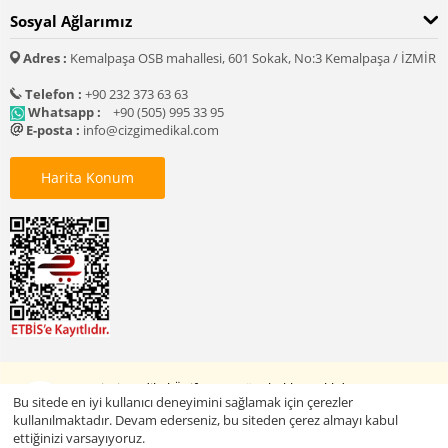
Sosyal Ağlarımız
Adres :
Kemalpaşa OSB mahallesi, 601 Sokak, No:3 Kemalpaşa / İZMİR
Telefon :
+90 232 373 63 63
Whatsapp :
+90 (505) 995 33 95
E-posta :
info@cizgimedikal.com
Harita Konum
© 2005 - 2026 Çizgi Medikal Üniforma. Tüm hakları saklıdır.
Bu sitede en iyi kullanıcı deneyimini sağlamak için çerezler
kullanılmaktadır. Devam ederseniz, bu siteden çerez almayı kabul
ettiğinizi varsayıyoruz.
Baskılı Ürünleri Keşfet