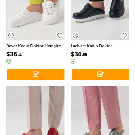
Beyaz Kadın Doktor Hemşire
Lacivert Kadın Doktor
Medikal Gold Fit Hakiki Deri
Hemşire Medikal Gold Fit
$
36
$
36
.00
.00
Sabo Terlik
Hakiki Deri Sabo Terlik