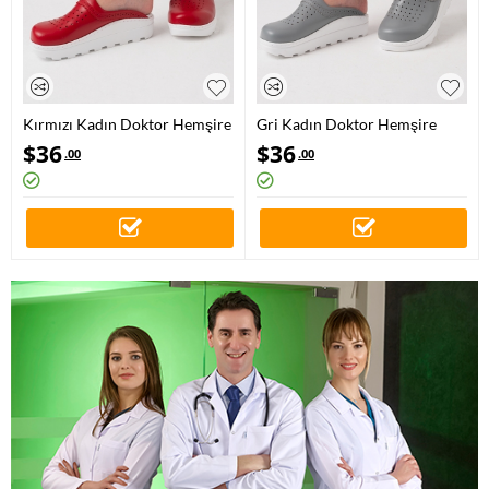
Kırmızı Kadın Doktor Hemşire
Gri Kadın Doktor Hemşire
Medikal Gold Fit Hakiki Deri
Medikal Gold Fit Hakiki Deri
$
36
$
36
.00
.00
Sabo Terlik
Sabo Terlik