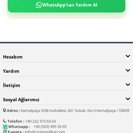
WhatsApp’tan Yardım Al
Hesabım
Yardım
İletişim
Sosyal Ağlarımız
Adres :
Kemalpaşa OSB mahallesi, 601 Sokak, No:3 Kemalpaşa / İZMİR
Telefon :
+90 232 373 63 63
Whatsapp :
+90 (505) 995 33 95
E-posta :
info@cizgimedikal.com