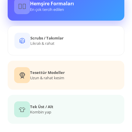
Hemşire Formaları
👩‍⚕️
En çok tercih edilen
Scrubs / Takımlar
🧥
Likralı & rahat
Tesettür Modeller
🧕
Uzun & rahat kesim
Tek Üst / Alt
👕
Kombin yap