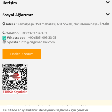
İletişim
Sosyal Ağlarımız
Adres :
Kemalpaşa OSB mahallesi, 601 Sokak, No:3 Kemalpaşa / İZMİR
Telefon :
+90 232 373 63 63
Whatsapp :
+90 (505) 995 33 95
E-posta :
info@cizgimedikal.com
Harita Konum
© 2005 - 2026 Çizgi Medikal Üniforma. Tüm hakları saklıdır.
Bu sitede en iyi kullanıcı deneyimini sağlamak için çerezler