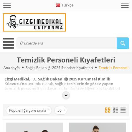
Türkçe
Temizlik Personeli Kıyafetleri
Ana sayfa
Sağlık Bakanlığı 2025 Standart Kıyafetleri
Temizlik Personeli Kı
Çizgi Medikal
, T.C.
Sağlık Bakanlığı 2025 Kurumsal Kimlik
Kılavuzu’na
uyumlu olarak,
sağlık tesislerinde görev yapan
temizlik personeli
için dayanıklı, konforlu ve hijyenik iş kıyafetleri
üretmektedir.
Bu kategori,
hastane, klinik ve laboratuvarlarda
görev alan
temizlik personellerini
kapsar.
Kıyafetler, yoğun çalışma koşullarına dayanıklı kumaşlardan üretilmiş
Popülerliğe göre sırala
50
olup, çalışanların gün boyu
rahat hareket etmesini
sağlar.
Her ürün,
Sağlık Bakanlığı tarafından belirlenen renk kodları,
kumaş türü ve model standartlarına
uyumlu olarak tasarlanır.