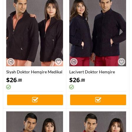
olan ATT, saha personelleri de kullanabilmektedir.
Hastane polarlarının yanı sıra sıcak tutan sweatshirtlerde en kaliteli
üretim ile sayfamızda online satışa hazırdır. Boynu saran, üst kısmında
yer alan tercihe göre düğümleyebileceğiniz düğmeli modeldir. Saks
mavi renk seçeneği ile sayfamızda görebilirsiniz.
Siyah Doktor Hemşire Medikal
Lacivert Doktor Hemşire
Polar Ceket Polar Kumaş
Medikal Polar Ceket Polar
$
26
$
26
.00
.00
Kumaş