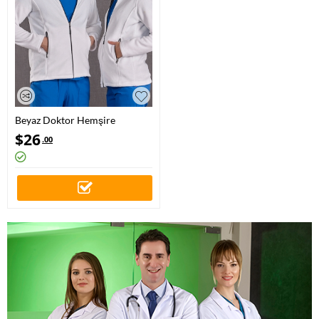
Beyaz Doktor Hemşire
Medikal Polar Ceket Polar
$
26
.00
Kumaş