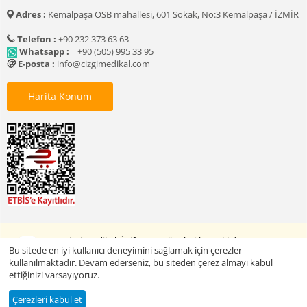
Adres :
Kemalpaşa OSB mahallesi, 601 Sokak, No:3 Kemalpaşa / İZMİR
Telefon :
+90 232 373 63 63
Whatsapp :
+90 (505) 995 33 95
E-posta :
info@cizgimedikal.com
Harita Konum
© 2005 - 2026 Çizgi Medikal Üniforma. Tüm hakları saklıdır.
Bu sitede en iyi kullanıcı deneyimini sağlamak için çerezler
kullanılmaktadır. Devam ederseniz, bu siteden çerez almayı kabul
ettiğinizi varsayıyoruz.
Baskılı Ürünleri Keşfet
Çerezleri kabul et