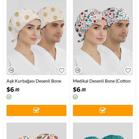
Aşk Kurbağası Desenli Bone
Medikal Desenli Bone (Cotton
(Cotton Likra Kumaş)
Likra Kumaş)
$
6
$
6
.00
.00