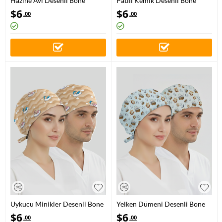
Hazine Avı Desenli Bone
Patili Kemik Desenli Bone
(Cotton Likra Kumaş)
(Cotton Likra Kumaş)
$
6
$
6
.00
.00
Uykucu Minikler Desenli Bone
Yelken Dümeni Desenli Bone
(Cotton Likra Kumaş)
(Cotton Likra Kumaş)
$
6
$
6
.00
.00