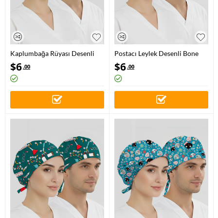
Kaplumbağa Rüyası Desenli
Postacı Leylek Desenli Bone
Bone (Cotton Likra Kumaş)
(Cotton Likra Kumaş)
$
6
$
6
.00
.00