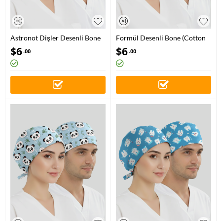
Astronot Dişler Desenli Bone
Formül Desenli Bone (Cotton
(Cotton Likra Kumaş)
Likra Kumaş)
$
6
$
6
.00
.00