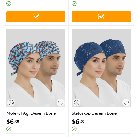
Molekül Ağı Desenli Bone
Stetoskop Desenli Bone
(Cotton Likra Kumaş)
(Cotton Likra Kumaş)
$
6
$
6
.00
.00