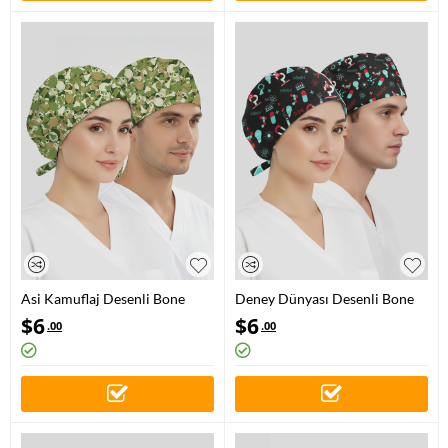
Asi Kamuflaj Desenli Bone
Deney Dünyası Desenli Bone
(Cotton Likra Kumaş)
(Cotton Likra Kumaş)
$
6
$
6
.00
.00