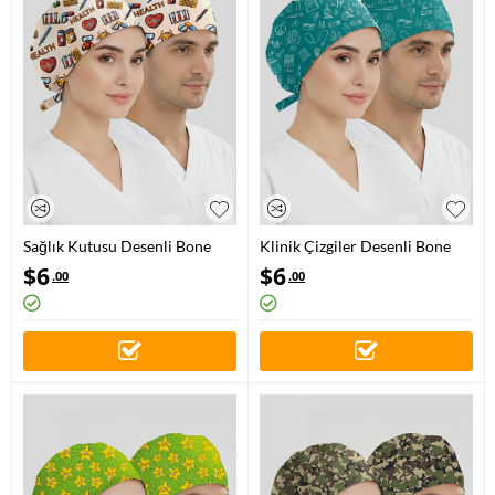
Sağlık Kutusu Desenli Bone
Klinik Çizgiler Desenli Bone
(Cotton Likra Kumaş)
(Cotton Likra Kumaş)
$
6
$
6
.00
.00