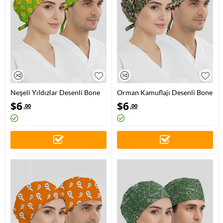
Neşeli Yıldızlar Desenli Bone
Orman Kamuflajı Desenli Bone
(Cotton Likra Kumaş)
(Cotton Likra Kumaş)
$
6
$
6
.00
.00