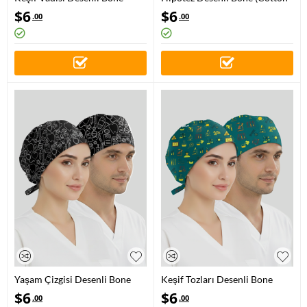
(Cotton Likra Kumaş)
Likra Kumaş)
$
6
$
6
.00
.00
Yaşam Çizgisi Desenli Bone
Keşif Tozları Desenli Bone
(Cotton Likra Kumaş)
(Cotton Likra Kumaş)
$
6
$
6
.00
.00