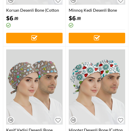
Korsan Desenli Bone (Cotton
Minnoş Kedi Desenli Bone
Likra Kumaş)
(Cotton Likra Kumaş)
$
6
$
6
.00
.00
Keşif Vadisi Desenli Bone
Hipotez Desenli Bone (Cotton