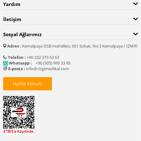
Yardım
İletişim
Sosyal Ağlarımız
Adres :
Kemalpaşa OSB mahallesi, 601 Sokak, No:3 Kemalpaşa / İZMİR
Telefon :
+90 232 373 63 63
Whatsapp :
+90 (505) 995 33 95
E-posta :
info@cizgimedikal.com
Harita Konum