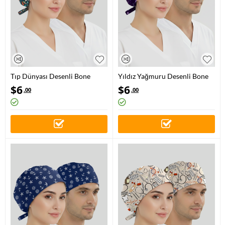
Tıp Dünyası Desenli Bone
Yıldız Yağmuru Desenli Bone
(Cotton Likra Kumaş)
(Cotton Likra Kumaş)
$
6
$
6
.00
.00