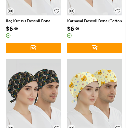
İlaç Kutusu Desenli Bone
Karnaval Desenli Bone (Cotton
(Cotton Likra Kumaş)
Likra Kumaş)
$
6
$
6
.00
.00