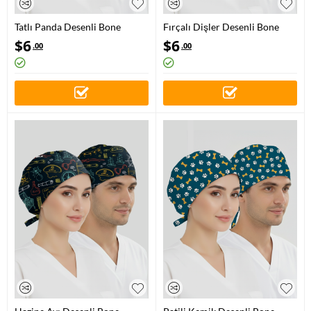
Tatlı Panda Desenli Bone
Fırçalı Dişler Desenli Bone
(Cotton Likra Kumaş)
(Cotton Likra Kumaş)
$
6
$
6
.00
.00