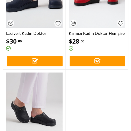
Lacivert Kadın Doktor
Kırmızı Kadın Doktor Hemşire
Hemşire Medikal Plus Prestij
Medikal Plus Prestij Desenli
$
30
$
28
.00
.00
Desenli Sabo Terlik
Sabo Terlik