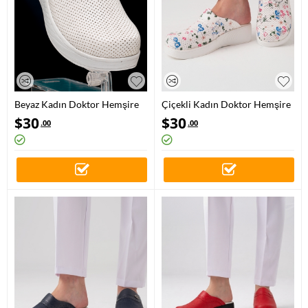
Beyaz Kadın Doktor Hemşire
Çiçekli Kadın Doktor Hemşire
Medikal Plus Prestij Desenli
Medikal Plus Prestij Desenli
$
30
$
30
.00
.00
Sabo Terlik
Sabo Terlik