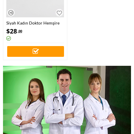
Siyah Kadın Doktor Hemşire
Medikal Plus Prestij Desenli
$
28
.00
Sabo Terlik