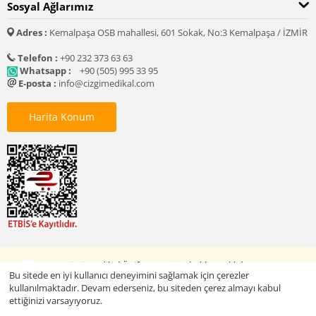
Sosyal Ağlarımız
Adres :
Kemalpaşa OSB mahallesi, 601 Sokak, No:3 Kemalpaşa / İZMİR
Telefon :
+90 232 373 63 63
Whatsapp :
+90 (505) 995 33 95
E-posta :
info@cizgimedikal.com
Harita Konum
© 2005 - 2026 Çizgi Medikal Üniforma. Tüm hakları saklıdır.
Bu sitede en iyi kullanıcı deneyimini sağlamak için çerezler
kullanılmaktadır. Devam ederseniz, bu siteden çerez almayı kabul
ettiğinizi varsayıyoruz.
Baskılı Ürünleri Keşfet