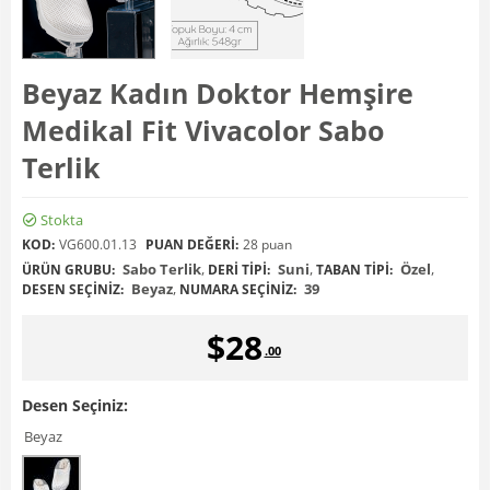
Beyaz Kadın Doktor Hemşire
Medikal Fit Vivacolor Sabo
Terlik
Stokta
KOD:
VG600.01.13
PUAN DEĞERI:
28 puan
Sabo Terlik
,
Suni
,
Özel
,
ÜRÜN GRUBU:
DERI TIPI:
TABAN TIPI:
Beyaz
,
39
DESEN SEÇINIZ:
NUMARA SEÇINIZ:
$
28
.00
Desen Seçiniz:
Beyaz