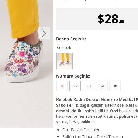
$
28
.00
Desen Seçiniz:
Kelebek
Numara Seçiniz:
36
37
38
39
40
Kelebek Kadın Doktor Hemşire Medikal Fi
Sabo Terlik
, sağlık çalışanları için özel olara
desenli delikli sabo
terliktir. Özel baskı ve 
hem konfor hem de estetik sunar,
poliüret
yapısıyla dayanıklıdır.
Özel Baskılı Desenler
Poliüretan Taban - Delikli Tasarım