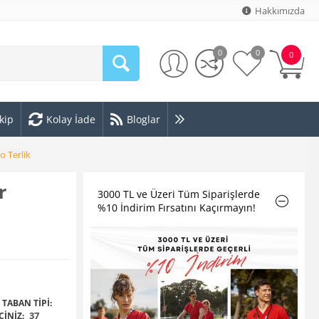
Hakkımızda
0
0
0
kip
Kolay İade
Bloglar
o Terlik
r
3000 TL ve Üzeri Tüm Siparişlerde
%10 İndirim Fırsatını Kaçırmayın!
,
TABAN TIPI:
37
INIZ: