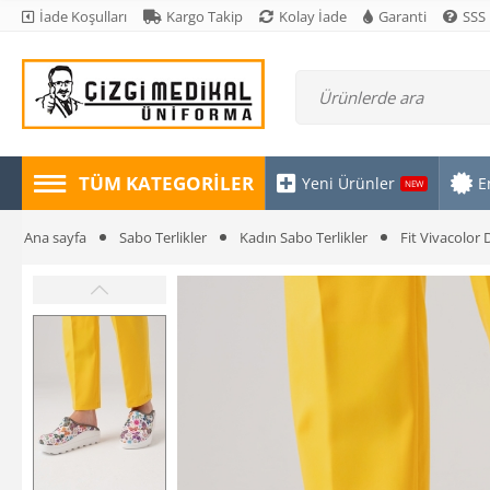
İade Koşulları
Kargo Takip
Kolay İade
Garanti
SSS
TÜM KATEGORILER
Yeni Ürünler
E
NEW
Ana sayfa
Sabo Terlikler
Kadın Sabo Terlikler
Fit Vivacolor 