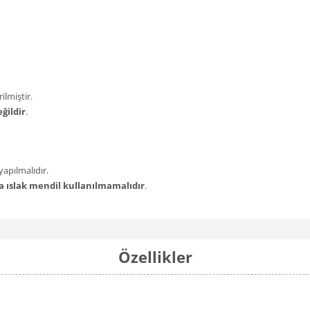
ilmiştir.
ğildir
.
apılmalıdır.
a ıslak mendil kullanılmamalıdır
.
Özellikler