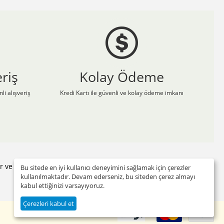
riş
Kolay Ödeme
li alışveriş
Kredi Kartı ile güvenli ve kolay ödeme imkanı
yor ve adresinize gönderiyor. Sizde Çizgi Medikal Üniforma'nın
Bu sitede en iyi kullanıcı deneyimini sağlamak için çerezler
kullanılmaktadır. Devam ederseniz, bu siteden çerez almayı
kabul ettiğinizi varsayıyoruz.
Çerezleri kabul et