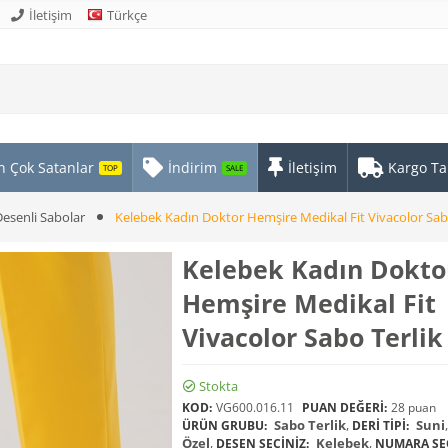
İletişim
Türkçe
n Çok Satanlar
İndirim
İletişim
Kargo Ta
TOP
SALE
Desenli Sabolar
Kelebek Kadın Doktor Hemşire Medikal Fit Vivacolor Sab
Kelebek Kadın Dokto
Hemşire Medikal Fit
Vivacolor Sabo Terlik
Stokta
KOD:
VG600.016.11
PUAN DEĞERI:
28 puan
Sabo Terlik
,
Suni
ÜRÜN GRUBU:
DERI TIPI:
Özel
,
Kelebek
,
DESEN SEÇINIZ:
NUMARA SEÇ