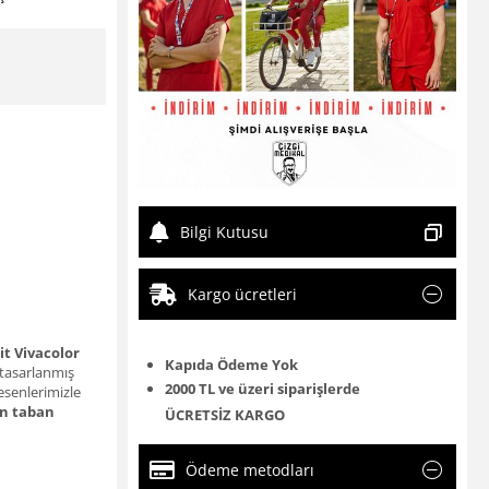
Bilgi Kutusu
Kargo ücretleri
t Vivacolor
Kapıda Ödeme Yok
k tasarlanmış
2000 TL ve üzeri siparişlerde
desenlerimizle
an taban
ÜCRETSİZ KARGO
Ödeme metodları