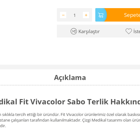
Sepete
−
+
Karşılaştır
İst
Açıklama
kal Fit Vivacolor Sabo Terlik Hakkın
n sıklıkla tercih ettiği bir üründür. Fit Vivacolor ürünlerimiz özel olarak bask
 hastane çalışanları tarafından kullanılmaktadır. Çizgi Medikal tasarımı olan 
dir.