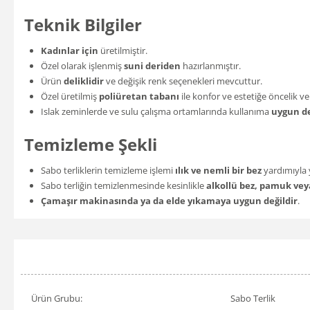
Teknik Bilgiler
Kadınlar için
üretilmiştir.
Özel olarak işlenmiş
suni deriden
hazırlanmıştır.
Ürün
deliklidir
ve değişik renk seçenekleri mevcuttur.
Özel üretilmiş
poliüretan tabanı
ile konfor ve estetiğe öncelik ver
Islak zeminlerde ve sulu çalışma ortamlarında kullanıma
uygun de
Temizleme Şekli
Sabo terliklerin temizleme işlemi
ılık ve nemli bir bez
yardımıyla y
Sabo terliğin temizlenmesinde kesinlikle
alkollü bez, pamuk vey
Çamaşır makinasında ya da elde yıkamaya uygun değildir
.
Ürün Grubu:
Sabo Terlik