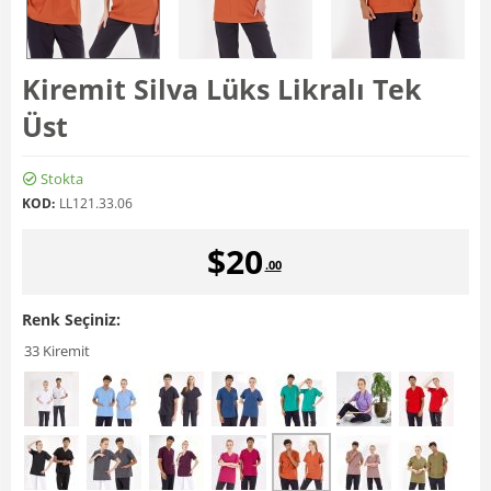
Kiremit Silva Lüks Likralı Tek
Üst
Stokta
KOD:
LL121.33.06
$
20
.00
Renk Seçiniz:
33 Kiremit