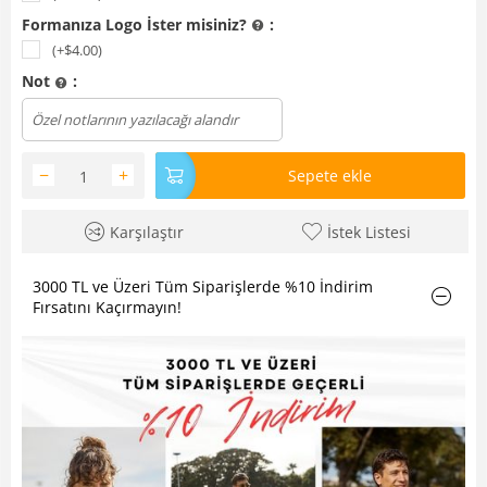
Formanıza Logo İster misiniz?
:
(+$
4.00
)
Not
:
Dosya yükle
−
+
Sepete ekle
Karşılaştır
İstek Listesi
3000 TL ve Üzeri Tüm Siparişlerde %10 İndirim
Fırsatını Kaçırmayın!