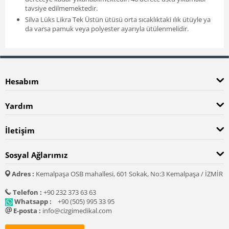
tavsiye edilmemektedir.
Silva Lüks Likra Tek Üstün ütüsü orta sıcaklıktaki ılık ütüyle ya
da varsa pamuk veya polyester ayarıyla ütülenmelidir.
Hesabım
Yardım
İletişim
Sosyal Ağlarımız
Adres :
Kemalpaşa OSB mahallesi, 601 Sokak, No:3 Kemalpaşa / İZMİR
Telefon :
+90 232 373 63 63
Whatsapp :
+90 (505) 995 33 95
E-posta :
info@cizgimedikal.com