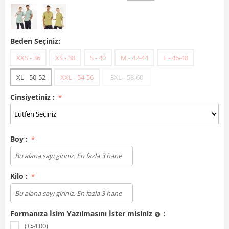
Beden Seçiniz:
XXS - 36
XS - 38
S - 40
M - 42-44
L - 46-48
XL - 50-52
XXL - 54-56
3XL - 58-60
Cinsiyetiniz :
Boy :
Kilo :
Formanıza İsim Yazılmasını İster misiniz
:
(+$
4.00
)