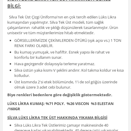
BİLGİ:
Silva Tek Üst Çizgi Üniforma'nın en çok tercih edilen Lüks Likra
kumaşından yapılmıştır. Silva Tek Üst modeli, tüm sağlık
çalışanlarının rahatlık ve şıklığı düşünülerek tasarlanmıştır. Ürün
unisextir ve tüm müşterilerimize hitab etmektedir.
GÖRSELLERİMİZDE ÇEKİMLERDEN ÖTÜRÜ (ışık açısı vs.) 1 TON
RENK FARKI OLABİLİR.
Bu kumaş yumuşak, ve hafiftir. Esnek yapısı ile rahat ve
konforlu bir kullanım sunar.
Hava geçirgendir dolayısıyla terleme yaratmaz.
Silva üstün yaka kısmı V şeklini andırır. Kol takma koldur ve kısa
kolludur.
Üst kısmında 2'si etek bölümünde, 1'i de sol göğüs üzerinde
olmak üzere 3 adet cebi bulunur.
Biye renkleri bedenlere göre değişiklik göstermektedir.
LÜKS LİKRA KUMAŞ: %71 POLY. %26 VISCON %3 ELESTAN
/160GR
SİLVA LÜKS LİKRA TEK ÜST HAKKINDA YIKAMA BİLGİSİ
Silva Lüks Likra Tek Üstlerimiz çamaşır makinesinde 40
dereceye kadar yıkanabilmektedir. 40 derece üstü yıkamalar