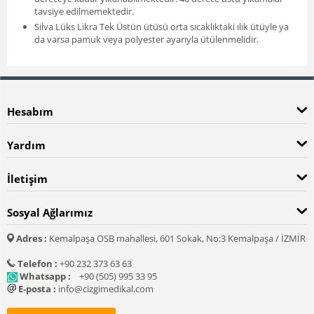
tavsiye edilmemektedir.
Silva Lüks Likra Tek Üstün ütüsü orta sıcaklıktaki ılık ütüyle ya
da varsa pamuk veya polyester ayarıyla ütülenmelidir.
Hesabım
Yardım
İletişim
Sosyal Ağlarımız
Adres :
Kemalpaşa OSB mahallesi, 601 Sokak, No:3 Kemalpaşa / İZMİR
Telefon :
+90 232 373 63 63
Whatsapp :
+90 (505) 995 33 95
E-posta :
info@cizgimedikal.com