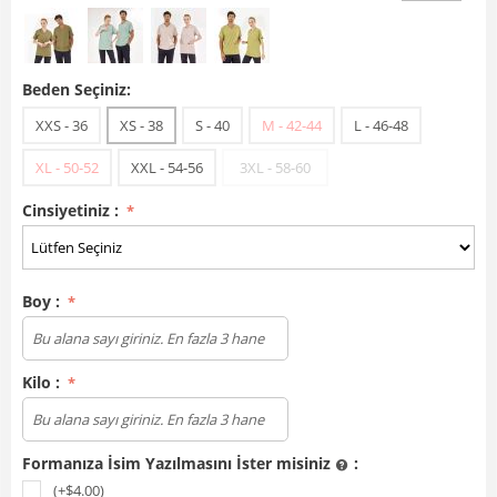
Beden Seçiniz:
XXS - 36
XS - 38
S - 40
M - 42-44
L - 46-48
XL - 50-52
XXL - 54-56
3XL - 58-60
Cinsiyetiniz :
Boy :
Kilo :
Formanıza İsim Yazılmasını İster misiniz
:
(+$
4.00
)