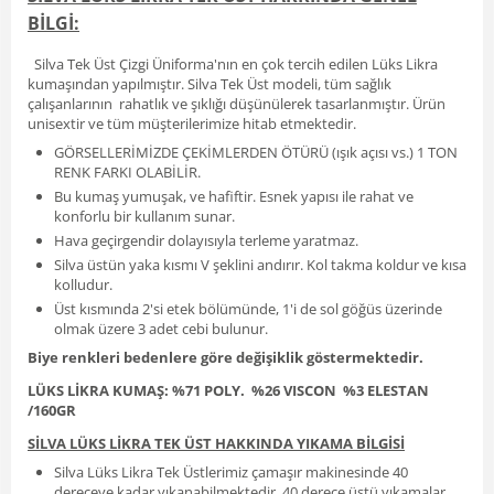
BİLGİ:
Silva Tek Üst Çizgi Üniforma'nın en çok tercih edilen Lüks Likra
kumaşından yapılmıştır. Silva Tek Üst modeli, tüm sağlık
çalışanlarının rahatlık ve şıklığı düşünülerek tasarlanmıştır. Ürün
unisextir ve tüm müşterilerimize hitab etmektedir.
GÖRSELLERİMİZDE ÇEKİMLERDEN ÖTÜRÜ (ışık açısı vs.) 1 TON
RENK FARKI OLABİLİR.
Bu kumaş yumuşak, ve hafiftir. Esnek yapısı ile rahat ve
konforlu bir kullanım sunar.
Hava geçirgendir dolayısıyla terleme yaratmaz.
Silva üstün yaka kısmı V şeklini andırır. Kol takma koldur ve kısa
kolludur.
Üst kısmında 2'si etek bölümünde, 1'i de sol göğüs üzerinde
olmak üzere 3 adet cebi bulunur.
Biye renkleri bedenlere göre değişiklik göstermektedir.
LÜKS LİKRA KUMAŞ: %71 POLY. %26 VISCON %3 ELESTAN
/160GR
SİLVA LÜKS LİKRA TEK ÜST HAKKINDA YIKAMA BİLGİSİ
Silva Lüks Likra Tek Üstlerimiz çamaşır makinesinde 40
dereceye kadar yıkanabilmektedir. 40 derece üstü yıkamalar