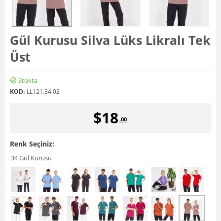
Gül Kurusu Silva Lüks Likralı Tek
Üst
Stokta
KOD:
LL121.34.02
$
18
.00
Renk Seçiniz:
34 Gül Kurusu