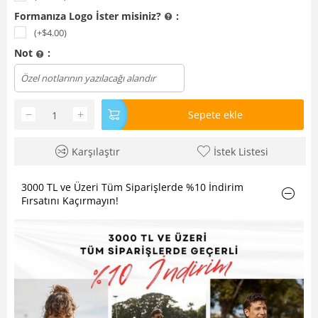
Formanıza Logo İster misiniz?
:
(+$
4.00
)
Not
:
Dosya yükle
−
+
Sepete ekle
Karşılaştır
İstek Listesi
3000 TL ve Üzeri Tüm Siparişlerde %10 İndirim
Fırsatını Kaçırmayın!