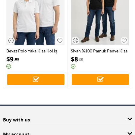
Beyaz Polo Yaka Kısa Kol İş
Siyah %100 Pamuk Penye Kısa
Tişörtü Penye Lacoste Kumaş
Kol Tişört
$
9
$
8
.00
.00
Buy with us
My account