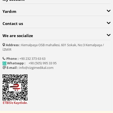
Yardım
Contact us
We are socialize
Address :
Kemalpaşa OSB mahallesi, 601 Sokak, No:3 Kemalpaşa /
İZMİR
Phone :
+90 232 373 63 63
Whatsapp :
+90 (505) 995 33 95
E-mail :
info@cizgimedikal.com