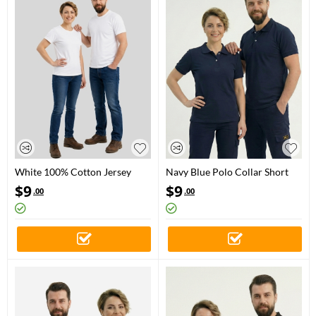
White 100% Cotton Jersey
Navy Blue Polo Collar Short
Short Sleeve T-Shirt
Sleeve Work T-Shirt Lacoste
$
9
$
9
.00
.00
Fabric