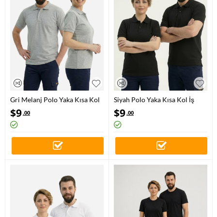
Gri Melanj Polo Yaka Kısa Kol
Siyah Polo Yaka Kısa Kol İş
İş Tişörtü Penye Lacoste
Tişörtü Penye Lacoste Kumaş
$
9
$
9
.00
.00
Kumaş