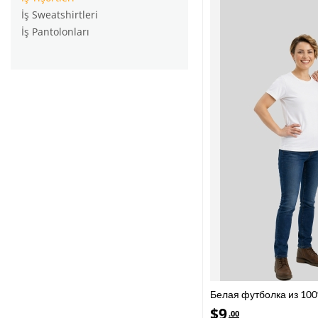
İş Sweatshirtleri
İş Pantolonları
Белая футболка из 100
рукавом
$
9
.00