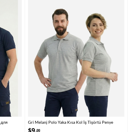
 для
Gri Melanj Polo Yaka Kısa Kol İş Tişörtü Penye
Lacoste Kumaş
$
9
.00