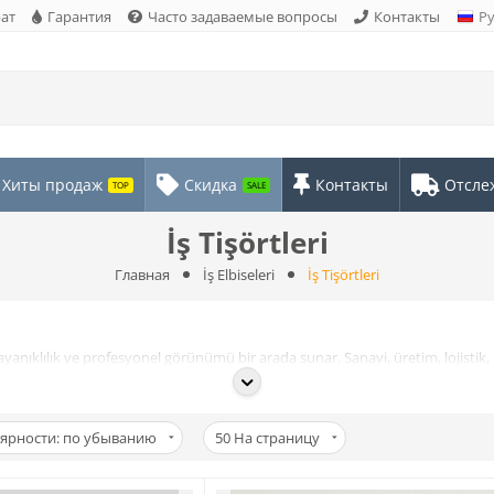
рат
Гарантия
Часто задаваемые вопросы
Контакты
Р
Хиты продаж
Скидка
Контакты
Отсле
TOP
SALE
İş Tişörtleri
Главная
İş Elbiseleri
İş Tişörtleri
ayanıklılık ve profesyonel görünümü bir arada sunar. Sanayi, üretim, lojist
 sağlar.
esnek dokusu hareket özgürlüğü sunar. Sık yıkamaya dayanıklı kumaşlar, r
ярности: по убыванию
50
На страницу