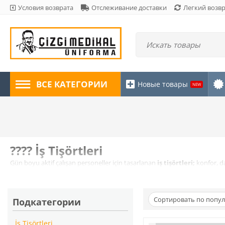
Условия возврата
Отслеживание доставки
Легкий возв
ВСЕ КАТЕГОРИИ
Новые товары
NEW
???? İş Tişörtleri
Gün boyu aktif çalışan personeller için tasarlanan
iş tişörtleri;
konfor, d
üretilen bu ürünler, zorlu çalışma koşullarına karşı uzun ömürlü çözümler
Nefes alabilen kumaş yapısı sayesinde terlemeyi minimuma indirirken, 
olmasına katkı sağlar.
Сортировать по попул
Подкатегории
İş Tişörtleri