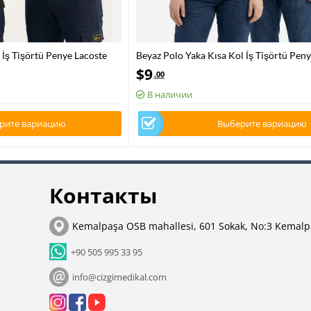
 İş Tişörtü Penye Lacoste
Beyaz Polo Yaka Kısa Kol İş Tişörtü Peny
Kumaş
$
9
.00
В наличии
рите вариацию
Выберите вариацию
Контакты
Kemalpaşa OSB mahallesi, 601 Sokak, No:3 Kemalp
+90 505 995 33 95
info@cizgimedikal.com