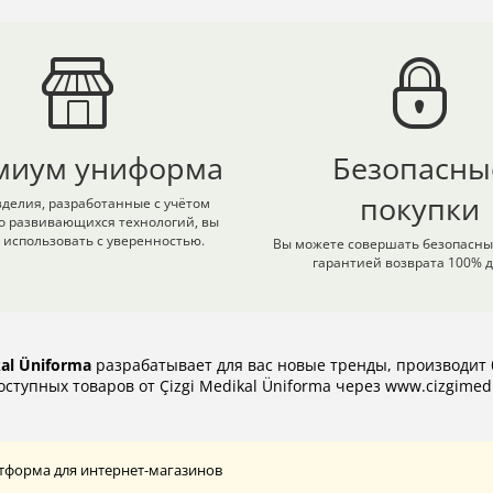
миум униформа
Безопасны
покупки
делия, разработанные с учётом
о развивающихся технологий, вы
 использовать с уверенностью.
Вы можете совершать безопасные
гарантией возврата 100% д
kal Üniforma
разрабатывает для вас новые тренды, производит 
ступных товаров от Çizgi Medikal Üniforma через
www.cizgimed
латформа для интернет-магазинов