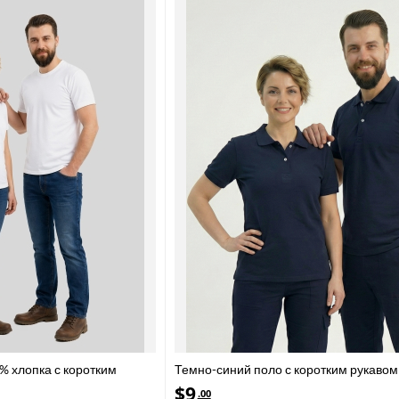
% хлопка с коротким
Темно-синий поло с коротким рукавом
работы из ткани Lacoste
$
9
.00