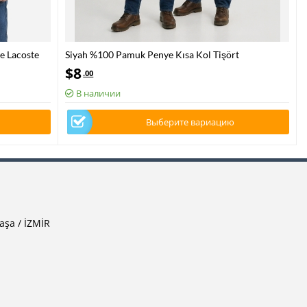
e Lacoste
Siyah %100 Pamuk Penye Kısa Kol Tişört
$
8
.00
В наличии
Выберите вариацию
aşa / İZMİR