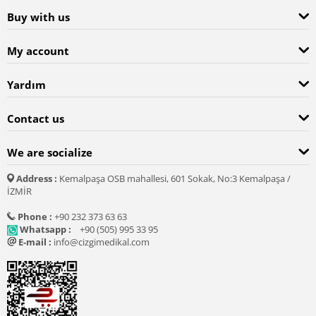
Buy with us
My account
Yardım
Contact us
We are socialize
Address :
Kemalpaşa OSB mahallesi, 601 Sokak, No:3 Kemalpaşa /
İZMİR
Phone :
+90 232 373 63 63
Whatsapp :
+90 (505) 995 33 95
E-mail :
info@cizgimedikal.com