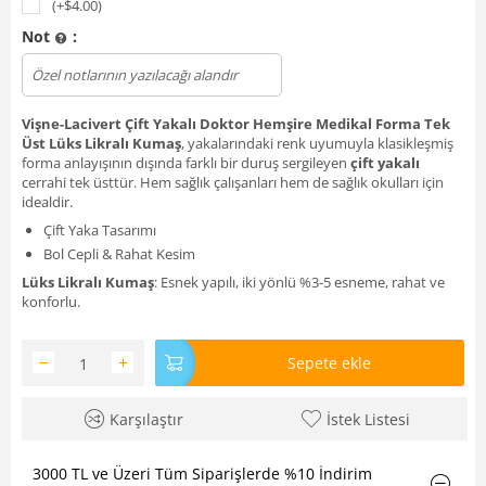
(+$
4.00
)
Not
:
Dosya yükle
Vişne-Lacivert Çift Yakalı Doktor Hemşire Medikal Forma Tek
Üst Lüks Likralı Kumaş
, yakalarındaki renk uyumuyla klasikleşmiş
forma anlayışının dışında farklı bir duruş sergileyen
çift yakalı
cerrahi tek üsttür. Hem sağlık çalışanları hem de sağlık okulları için
idealdir.
Çift Yaka Tasarımı
Bol Cepli & Rahat Kesim
Lüks Likralı Kumaş
: Esnek yapılı, iki yönlü %3-5 esneme, rahat ve
konforlu.
−
+
Sepete ekle
Karşılaştır
İstek Listesi
3000 TL ve Üzeri Tüm Siparişlerde %10 İndirim