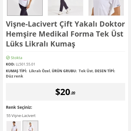
Vişne-Lacivert Çift Yakalı Doktor
Hemşire Medikal Forma Tek Üst
Lüks Likralı Kumaş
Stokta
KOD:
LL501.55.01
Likralı Özel
,
Tek Üst
,
KUMAŞ TIPI:
ÜRÜN GRUBU:
DESEN TIPI:
Düz renk
$
20
.00
Renk Seçiniz:
55 Vişne-Lacivert