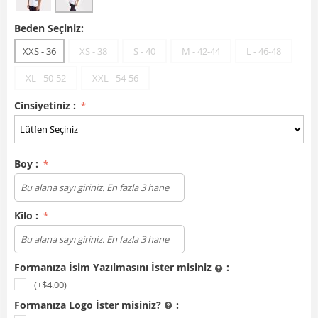
Beden Seçiniz:
XXS - 36
XS - 38
S - 40
M - 42-44
L - 46-48
XL - 50-52
XXL - 54-56
Cinsiyetiniz :
Boy :
Kilo :
Formanıza İsim Yazılmasını İster misiniz
:
(+$
4.00
)
Formanıza Logo İster misiniz?
: