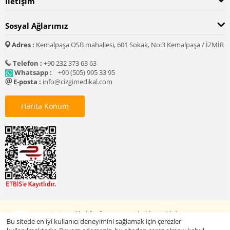
İletişim
Sosyal Ağlarımız
Adres :
Kemalpaşa OSB mahallesi, 601 Sokak, No:3 Kemalpaşa / İZMİR
Telefon :
+90 232 373 63 63
Whatsapp :
+90 (505) 995 33 95
E-posta :
info@cizgimedikal.com
Harita Konum
© 2005 - 2026 Çizgi Medikal Üniforma. Tüm hakları saklıdır.
Bu sitede en iyi kullanıcı deneyimini sağlamak için çerezler