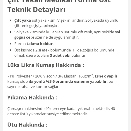
Teknik Detayları
Çift yaka
üst yaka kısmı V şeklini andırır. Sol yakada uyumlu
çift renk geçişi yapılmıştır.
Sol yaka kısmında kullanılan uyumlu çift renk, aynı şekilde
sol
göğüs cebi
üzerine de uygulanmıştır.
Forma
takma koldur
.
Üst kısımda 2'si etek bölümünde, 1'i de göğüs bölümünde
olmak üzere toplam
3 adet cebi
bulunur.
Lüks Likra Kumaş Hakkında :
71% Polyester / 26% Viscon / 3% Elastan, 160g/m².
Esnek yapılı
kumaş olup
iki yönlü %3-5 oranmda esneme yapabilir
, bu
sayede rahat ve konfor sağlar.
Yıkama Hakkında :
Çamaşır makinesinde 40 dereceye kadar yıkanabilmektedir. 40
derece üstü yıkamalar tavsiye edilmemektedir.
Ütü Hakkında :