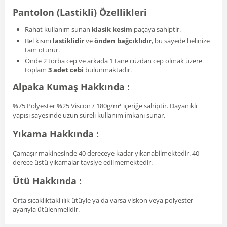
Pantolon (Lastikli) Özellikleri
Rahat kullanım sunan
klasik kesim
paçaya sahiptir.
Bel kısmı
lastiklidir
ve
önden bağcıklıdır
, bu sayede belinize
tam oturur.
Önde 2 torba cep ve arkada 1 tane cüzdan cep olmak üzere
toplam
3 adet cebi
bulunmaktadır.
Alpaka Kumaş Hakkında :
%75 Polyester %25 Viscon / 180g/m² içeriğe sahiptir. Dayanıklı
yapısı sayesinde uzun süreli kullanım imkanı sunar.
Yıkama Hakkında :
Çamaşır makinesinde 40 dereceye kadar yıkanabilmektedir. 40
derece üstü yıkamalar tavsiye edilmemektedir.
Ütü Hakkında :
Orta sıcaklıktaki ılık ütüyle ya da varsa viskon veya polyester
ayarıyla ütülenmelidir.