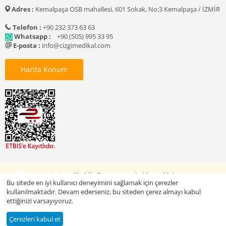
Adres :
Kemalpaşa OSB mahallesi, 601 Sokak, No:3 Kemalpaşa / İZMİR
Telefon :
+90 232 373 63 63
Whatsapp :
+90 (505) 995 33 95
E-posta :
info@cizgimedikal.com
Harita Konum
© 2005 - 2026 Çizgi Medikal Üniforma. Tüm hakları saklıdır.
Bu sitede en iyi kullanıcı deneyimini sağlamak için çerezler
kullanılmaktadır. Devam ederseniz, bu siteden çerez almayı kabul
ettiğinizi varsayıyoruz.
Baskılı Ürünleri Keşfet
Çerezleri kabul et