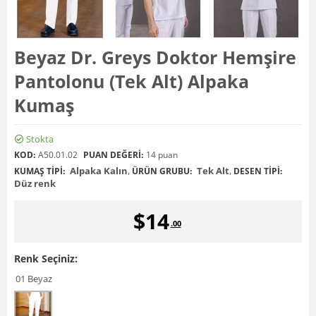
Beyaz Dr. Greys Doktor Hemşire
Pantolonu (Tek Alt) Alpaka
Kumaş
Stokta
KOD:
A50.01.02
PUAN DEĞERI:
14 puan
Alpaka Kalın
,
Tek Alt
,
KUMAŞ TIPI:
ÜRÜN GRUBU:
DESEN TIPI:
Düz renk
$
14
.00
Renk Seçiniz:
01 Beyaz