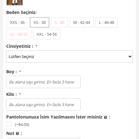
Beden Seçiniz:
XXS - 36
XS - 38
S - 40
M - 42-44
L - 46-48
XL - 50-52
XXL - 54-56
Cinsiyetiniz :
Boy :
Kilo :
Pantolonunuza İsim Yazılmasını İster misiniz
:
(+$
4.00
)
Not
: