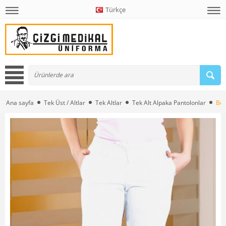
Türkçe
Ana sayfa
Tek Üst / Altlar
Tek Altlar
Tek Alt Alpaka Pantolonlar
Bey