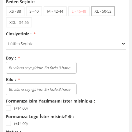
Beden Seçiniz:
XS - 38
S - 40
M - 42-44
L - 46-48
XL - 50-52
XXL - 54-56
Cinsiyetiniz :
Boy :
Kilo :
Formanıza İsim Yazılmasını İster misiniz
:
(+$
4.00
)
Formanıza Logo İster misiniz?
:
(+$
4.00
)
Not
: