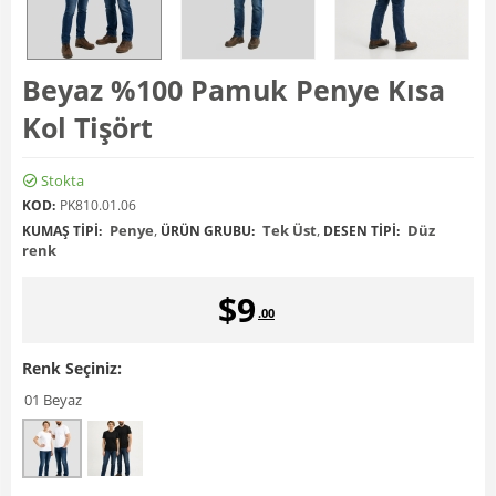
Beyaz %100 Pamuk Penye Kısa
Kol Tişört
Stokta
KOD:
PK810.01.06
Penye
,
Tek Üst
,
Düz
KUMAŞ TIPI:
ÜRÜN GRUBU:
DESEN TIPI:
renk
$
9
.00
Renk Seçiniz:
01 Beyaz