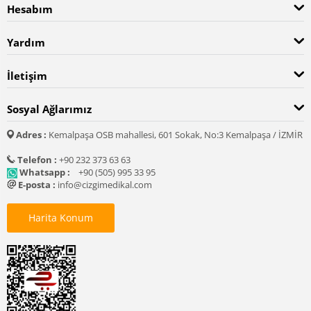
Hesabım
Yardım
İletişim
Sosyal Ağlarımız
Adres :
Kemalpaşa OSB mahallesi, 601 Sokak, No:3 Kemalpaşa / İZMİR
Telefon :
+90 232 373 63 63
Whatsapp :
+90 (505) 995 33 95
E-posta :
info@cizgimedikal.com
Harita Konum