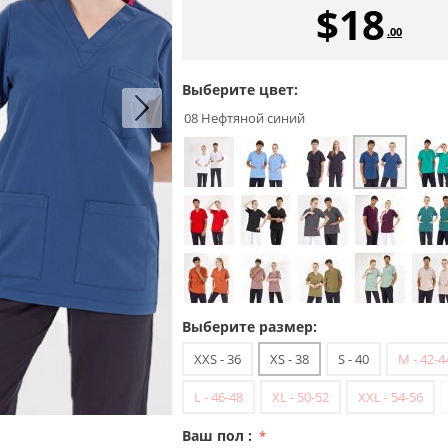
$
18
.00
Выберите цвет:
08 Нефтяной синий
Выберите размер:
XXS - 36
XS - 38
S - 40
M - 42-4
L - 46-48
XL - 50-52
XXL - 54-56
Ваш пол :