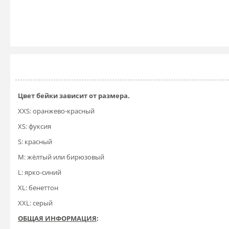
Цвет бейки зависит от размера.
XXS: оранжево-красный
XS: фуксия
S: красный
M: жёлтый или бирюзовый
L: ярко-синий
XL: бенеттон
XXL: серый
ОБЩАЯ ИНФОРМАЦИЯ
: