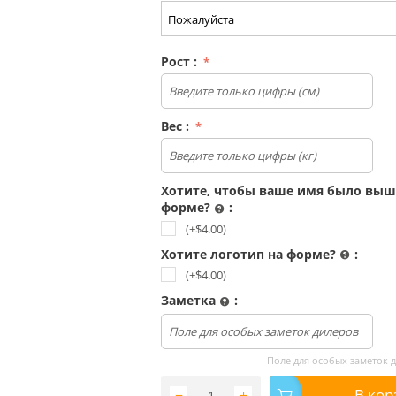
Рост :
Вес :
Хотите, чтобы ваше имя было выш
форме?
:
(+$
4.00
)
Хотите логотип на форме?
:
(+$
4.00
)
Заметка
:
Загрузить файл
Поле для особых заметок 
В кор
−
+