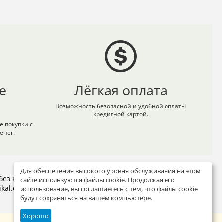
е
Лёгкая оплата
Возможность безопасной и удобной оплаты
кредитной картой.
 покупки с
енег.
Для обеспечения высокого уровня обслуживания на этом
без компромиссов в качестве и доставляет прямо по вашему
сайте используются файлы cookie. Продолжая его
ikal.com
.
использование, вы соглашаетесь с тем, что файлы cookie
будут сохраняться на вашем компьютере.
Хорошо