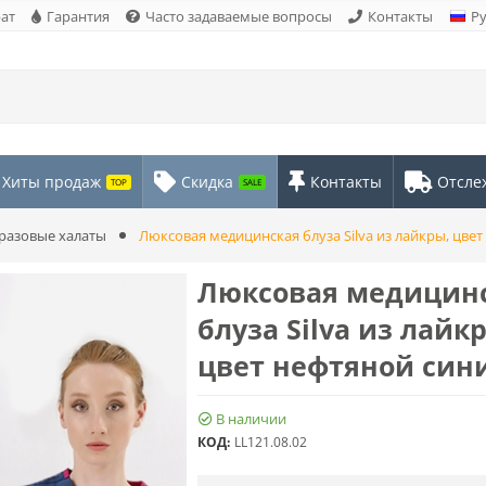
рат
Гарантия
Часто задаваемые вопросы
Контакты
Р
Хиты продаж
Скидка
Контакты
Отсле
TOP
SALE
разовые халаты
Люксовая медицинская блуза Silva из лайкры, цве
Люксовая медицин
блуза Silva из лайк
цвет нефтяной син
В наличии
КОД:
LL121.08.02