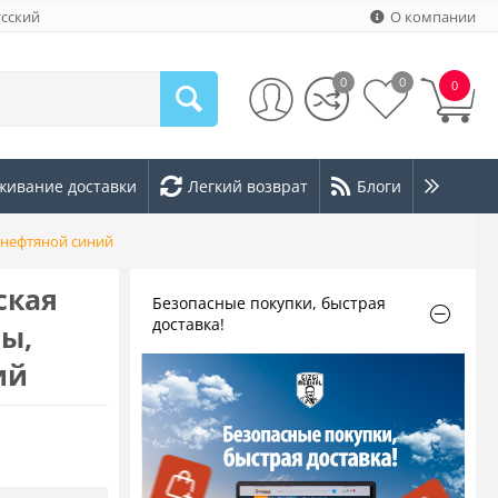
усский
О компании
0
0
0
живание доставки
Легкий возврат
Блоги
т нефтяной синий
ская
Безопасные покупки, быстрая
доставка!
ры,
ий